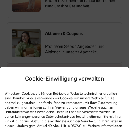
Erfahren Sie mehr über aktuelle Themen
rund um Ihre Gesundheit.
Aktionen & Coupons
Profitieren Sie von Angeboten und
Aktionen in unserer Apotheke.
Cookie-Einwilligung verwalten
Wir setzen Cookies, die für den Betrieb der Website technisch erforderlich
sind. Darüber hinaus verwenden wir Cookies, um unsere Website für Sie
Melden Sie sich hier an und sichern Sie sich
optimal zu gestalten und fortlaufend zu verbessern. Mit Ihrer Zustimmung
Ihren 10% Gutschein* für unsere Apotheke
geben wir Informationen zu Ihrer Verwendung unserer Website auch an
Drittanbieter weiter. Soweit dabei Daten in Ländern verarbeitet werden, in
denen kein angemessenes Datenschutzniveau besteht, stimmen Sie mit Ihrer
Einwilligung zur Nutzung dieser Dienste auch der Verarbeitung Ihrer Daten in
diesen Ländern gem. Artikel 49 Abs. 1 lit. a DSGVO zu. Weitere Informationen