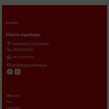
Kontakt
Phönix Apotheke
Quirinusplatz 5
,
53129
Bonn
+49-228/231761
+49-228/230848
info@phoenix-apotheke.eu
Über uns
Team
Leistungen