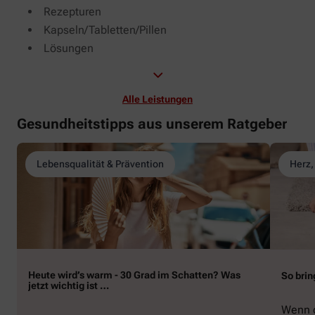
Rezepturen
Kapseln/Tabletten/Pillen
Lösungen
Alle Leistungen
Gesundheitstipps aus unserem Ratgeber
Lebensqualität & Prävention
Herz,
Heute wird’s warm - 30 Grad im Schatten? Was
So brin
jetzt wichtig ist …
Wenn d