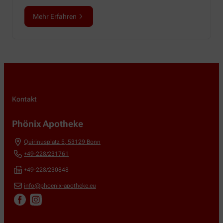
Mehr Erfahren
Kontakt
Phönix Apotheke
Quirinusplatz 5
,
53129
Bonn
+49-228/231761
+49-228/230848
info@phoenix-apotheke.eu